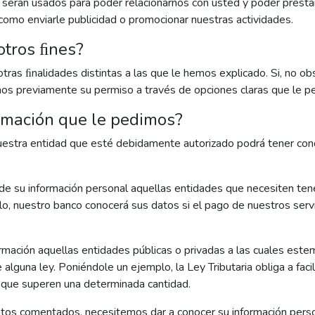
 serán usados para poder relacionarnos con usted y poder presta
como enviarle publicidad o promocionar nuestras actividades.
otros ﬁnes?
otras ﬁnalidades distintas a las que le hemos explicado. Si, no 
emos previamente su permiso a través de opciones claras que le per
ormación que le pedimos?
nuestra entidad que esté debidamente autorizado podrá tener cono
de su información personal aquellas entidades que necesiten te
lo, nuestro banco conocerá sus datos si el pago de nuestros servi
mación aquellas entidades públicas o privadas a las cuales estem
lguna ley. Poniéndole un ejemplo, la Ley Tributaria obliga a facil
 que superen una determinada cantidad.
tos comentados, necesitemos dar a conocer su información person