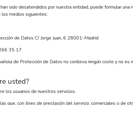
han sido desatendidos por nuestra entidad, puede formular una 
 los medios siguientes:
tección de Datos C/ Jorge Juan, 6 28001-Madrid
1 266 35 17
añola de Protección de Datos no conlleva ningún coste y no es n
re usted?
re los usuarios de nuestros servicios.
las que, con ﬁnes de prestación del servicio, comerciales o de ot
 ser la utilización de su historial de compras o servicios para po
ridad eﬁcaces que protejan su información en todo momento de p