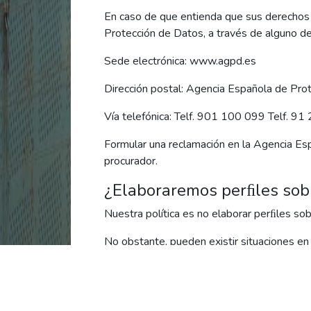
En caso de que entienda que sus derechos 
Protección de Datos, a través de alguno de
Sede electrónica: www.agpd.es
Dirección postal: Agencia Española de Pro
Vía telefónica: Telf. 901 100 099 Telf. 9
Formular una reclamación en la Agencia Esp
procurador.
¿Elaboraremos perﬁles sob
Nuestra política es no elaborar perﬁles sob
No obstante, pueden existir situaciones en 
información sobre usted. Un ejemplo pudiera
adaptados a sus gustos o necesidades.
En tal caso, aplicaremos medidas de segu