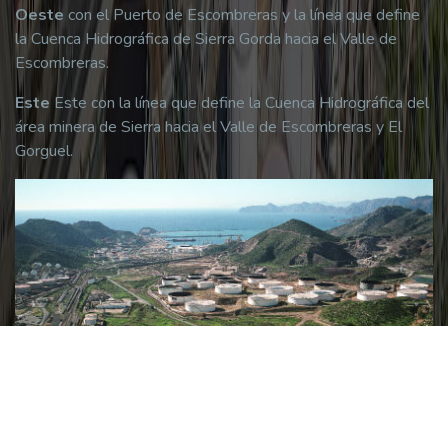
Oeste
con el Puerto de Escombreras y la línea que define
la Cuenca Hidrográfica de Sierra Gorda hacia el Valle de
Escombreras.
Este
Este con la línea que define la Cuenca Hidrográfica del
área minera de Sierra hacia el Valle de Escombreras y El
Gorguel.